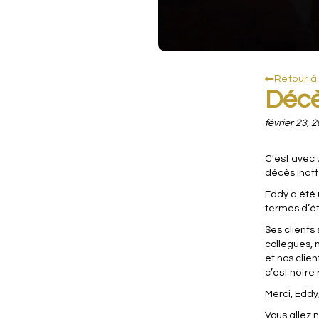
Retour à
Décè
février 23, 
C’est avec 
décès inatt
Eddy a été 
termes d’ét
Ses clients 
collègues, 
et nos clie
c’est notre 
Merci, Eddy
Vous allez 