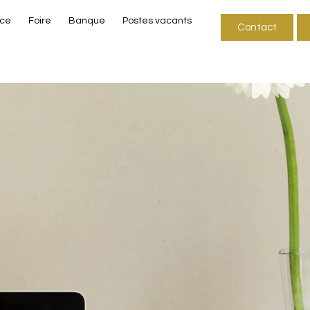
nce
Foire
Banque
Postes vacants
Contact