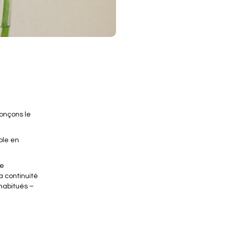
onçons le
ple en
de
a continuité
 habitués –