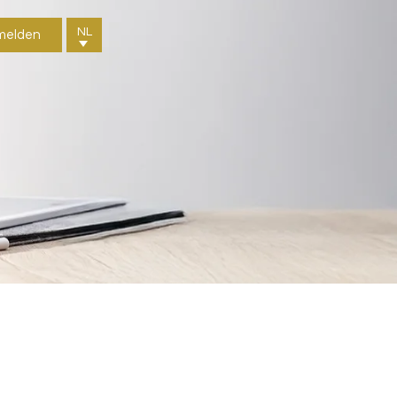
NL
melden