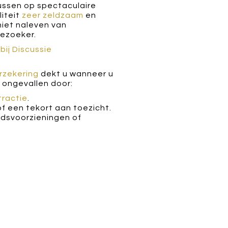
ussen op spectaculaire
liteit
zeer zeldzaam
en
niet naleven van
bezoeker.
bij Discussie
rzekering
dekt u wanneer u
 ongevallen door:
tractie
.
f een tekort aan toezicht.
idsvoorzieningen of