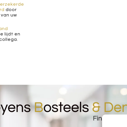
verzekerde
rd
door
 van uw
tand
e lijdt en
collega.