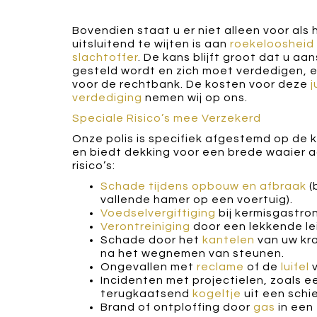
Bovendien staat u er niet alleen voor als
uitsluitend te wijten is aan
roekeloosheid
slachtoffer
. De kans blijft groot dat u aan
gesteld wordt en zich moet verdedigen, 
voor de rechtbank. De kosten voor deze
j
verdediging
nemen wij op ons.
Speciale Risico’s mee Verzekerd
Onze polis is specifiek afgestemd op de 
en biedt dekking voor een brede waaier a
risico’s:
Schade tijdens opbouw en afbraak
(
vallende hamer op een voertuig).
Voedselvergiftiging
bij kermisgastro
Verontreiniging
door een lekkende le
Schade door het
kantelen
van uw kr
na het wegnemen van steunen.
Ongevallen met
reclame
of de
luifel
v
Incidenten met projectielen, zoals e
terugkaatsend
kogeltje
uit een schi
Brand of ontploffing door
gas
in een