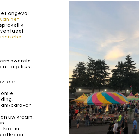
 het ongeval
 van het
sprakelijk
eventueel
uridische
kermiswereld
an dagelijkse
bv. een
nomie.
iding.
aam/caravan
an uw kraam.
en
etkraam.
 eetkraam.